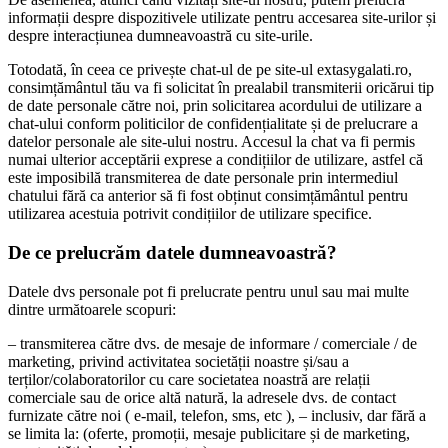
informații despre dispozitivele utilizate pentru accesarea site-urilor și
despre interacțiunea dumneavoastră cu site-urile.
Totodată, în ceea ce privește chat-ul de pe site-ul extasygalati.ro,
consimțământul tău va fi solicitat în prealabil transmiterii oricărui tip
de date personale către noi, prin solicitarea acordului de utilizare a
chat-ului conform politicilor de confidențialitate și de prelucrare a
datelor personale ale site-ului nostru. Accesul la chat va fi permis
numai ulterior acceptării exprese a condițiilor de utilizare, astfel că
este imposibilă transmiterea de date personale prin intermediul
chatului fără ca anterior să fi fost obținut consimțământul pentru
utilizarea acestuia potrivit condițiilor de utilizare specifice.
De ce prelucrăm datele dumneavoastră?
Datele dvs personale pot fi prelucrate pentru unul sau mai multe
dintre următoarele scopuri:
– transmiterea către dvs. de mesaje de informare / comerciale / de
marketing, privind activitatea societății noastre și/sau a
terților/colaboratorilor cu care societatea noastră are relații
comerciale sau de orice altă natură, la adresele dvs. de contact
furnizate către noi ( e-mail, telefon, sms, etc ), – inclusiv, dar fără a
se limita la: (oferte, promoții, mesaje publicitare și de marketing,