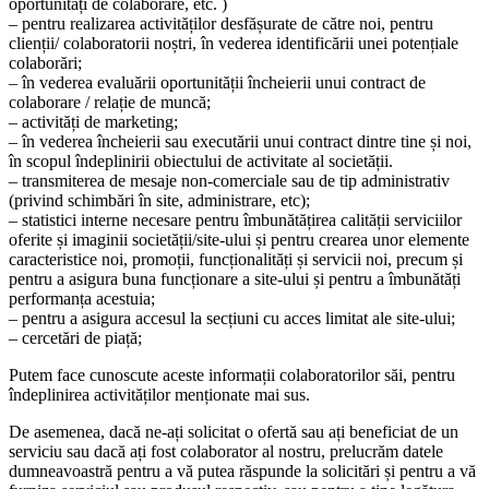
oportunități de colaborare, etc. )
– pentru realizarea activităților desfășurate de către noi, pentru
clienții/ colaboratorii noștri, în vederea identificării unei potențiale
colaborări;
– în vederea evaluării oportunității încheierii unui contract de
colaborare / relație de muncă;
– activități de marketing;
– în vederea încheierii sau executării unui contract dintre tine și noi,
în scopul îndeplinirii obiectului de activitate al societății.
– transmiterea de mesaje non-comerciale sau de tip administrativ
(privind schimbări în site, administrare, etc);
– statistici interne necesare pentru îmbunătățirea calității serviciilor
oferite și imaginii societății/site-ului și pentru crearea unor elemente
caracteristice noi, promoții, funcționalități și servicii noi, precum și
pentru a asigura buna funcționare a site-ului și pentru a îmbunătăți
performanța acestuia;
– pentru a asigura accesul la secțiuni cu acces limitat ale site-ului;
– cercetări de piață;
Putem face cunoscute aceste informații colaboratorilor săi, pentru
îndeplinirea activităților menționate mai sus.
De asemenea, dacă ne-ați solicitat o ofertă sau ați beneficiat de un
serviciu sau dacă ați fost colaborator al nostru, prelucrăm datele
dumneavoastră pentru a vă putea răspunde la solicitări și pentru a vă