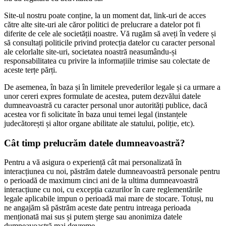
Site-ul nostru poate conține, la un moment dat, link-uri de acces
către alte site-uri ale căror politici de prelucrare a datelor pot fi
diferite de cele ale societății noastre. Vă rugăm să aveți în vedere și
să consultați politicile privind protecția datelor cu caracter personal
ale celorlalte site-uri, societatea noastră neasumându-și
responsabilitatea cu privire la informațiile trimise sau colectate de
aceste terțe părți.
De asemenea, în baza și în limitele prevederilor legale și ca urmare a
unor cereri expres formulate de acestea, putem dezvălui datele
dumneavoastră cu caracter personal unor autorități publice, dacă
acestea vor fi solicitate în baza unui temei legal (instanțele
judecătorești și altor organe abilitate ale statului, poliție, etc).
Cât timp prelucrăm datele dumneavoastră?
Pentru a vă asigura o experiență cât mai personalizată în
interacțiunea cu noi, păstrăm datele dumneavoastră personale pentru
o perioadă de maximum cinci ani de la ultima dumneavoastră
interacțiune cu noi, cu excepția cazurilor în care reglementările
legale aplicabile impun o perioadă mai mare de stocare. Totuși, nu
ne angajăm să păstrăm aceste date pentru intreaga perioada
menționată mai sus și putem șterge sau anonimiza datele
dumneavoastră mai devreme.