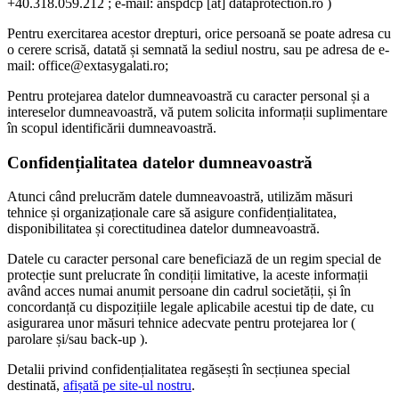
+40.318.059.212 ; e-mail: anspdcp [at] dataprotection.ro )
Pentru exercitarea acestor drepturi, orice persoană se poate adresa cu
o cerere scrisă, datată și semnată la sediul nostru, sau pe adresa de e-
mail: office@extasygalati.ro;
Pentru protejarea datelor dumneavoastră cu caracter personal și a
intereselor dumneavoastră, vă putem solicita informații suplimentare
în scopul identificării dumneavoastră.
Confidențialitatea datelor dumneavoastră
Atunci când prelucrăm datele dumneavoastră, utilizăm măsuri
tehnice și organizaționale care să asigure confidențialitatea,
disponibilitatea și corectitudinea datelor dumneavoastră.
Datele cu caracter personal care beneficiază de un regim special de
protecție sunt prelucrate în condiții limitative, la aceste informații
având acces numai anumit persoane din cadrul societății, și în
concordanță cu dispozițiile legale aplicabile acestui tip de date, cu
asigurarea unor măsuri tehnice adecvate pentru protejarea lor (
parolare și/sau back-up ).
Detalii privind confidențialitatea regăsești în secțiunea special
destinată,
afișată pe site-ul nostru
.