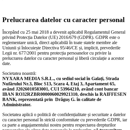
Prelucrarea datelor cu caracter personal
Începând cu 25 mai 2018 a devenit aplicabil Regulamentul General
privind Protecția Datelor (UE) 2016/679 (GDPR). GDPR este o
reglementare unică, direct aplicabilă în toate statele membre ale
Uniunii și înlocuiește Directiva 95/46/CE și, implicit, prevederile
Legii nr. 677/2001 pentru protecția persoanelor cu privire la
prelucrarea datelor cu caracter personal și liberă circulație a acestor
date.
Societatea noastră:
NYXARA MEDIA S.R.L., cu sediul social în Galați, Strada
Nufărului Nr.3, Bloc S13, Scara 4, Etaj 3, Apartament 65,
având J2026010583001, CUI 53964210, având cont bancar
IBAN RO32RZBR0000060029921310, deschis la RAIFFESEN
BANK, reprezentată prin Drăguș G. în calitate de
Administrator.
Societatea aplică o politică de confidențialitate și securitate a datelor
cu caracter personal în strictă conformitate cu prevederile GDPR, iar
ca parte a angajamentului nostru pentru respectarea drepturilor