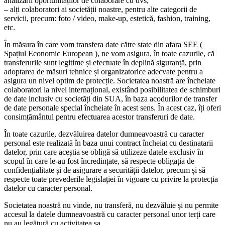
analizării oportunităților de colaborare cu dvs;
– alți colaboratori ai societății noastre, pentru alte categorii de
servicii, precum: foto / video, make-up, estetică, fashion, training,
etc.
În măsura în care vom transfera date către state din afara SEE (
Spațiul Economic European ), ne vom asigura, în toate cazurile, că
transferurile sunt legitime și efectuate în deplină siguranță, prin
adoptarea de măsuri tehnice și organizatorice adecvate pentru a
asigura un nivel optim de protecție. Societatea noastră are încheiate
colaboratori la nivel internațional, existând posibilitatea de schimburi
de date inclusiv cu societăți din SUA, în baza acodurilor de transfer
de date personale special încheiate în acest sens. În acest caz, îți oferi
consimțământul pentru efectuarea acestor transferuri de date.
În toate cazurile, dezvăluirea datelor dumneavoastră cu caracter
personal este realizată în baza unui contract încheiat cu destinatarii
datelor, prin care aceștia se obligă să utilizeze datele exclusiv în
scopul în care le-au fost încredințate, să respecte obligația de
confidențialitate și de asigurare a securității datelor, precum și să
respecte toate prevederile legislației în vigoare cu privire la protecția
datelor cu caracter personal.
Societatea noastră nu vinde, nu transferă, nu dezvăluie și nu permite
accesul la datele dumneavoastră cu caracter personal unor terți care
nu au legătură cu activitatea sa.