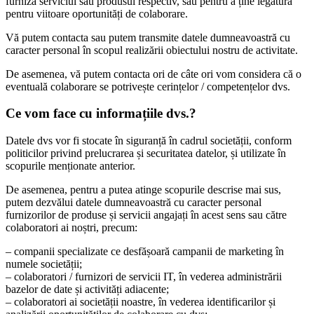
furniza serviciul sau produsul respectiv, sau pentru a ține legătura
pentru viitoare oportunități de colaborare.
Vă putem contacta sau putem transmite datele dumneavoastră cu
caracter personal în scopul realizării obiectului nostru de activitate.
De asemenea, vă putem contacta ori de câte ori vom considera că o
eventuală colaborare se potrivește cerințelor / competențelor dvs.
Ce vom face cu informațiile dvs.?
Datele dvs vor fi stocate în siguranță în cadrul societății, conform
politicilor privind prelucrarea și securitatea datelor, și utilizate în
scopurile menționate anterior.
De asemenea, pentru a putea atinge scopurile descrise mai sus,
putem dezvălui datele dumneavoastră cu caracter personal
furnizorilor de produse și servicii angajați în acest sens sau către
colaboratori ai noștri, precum:
– companii specializate ce desfășoară campanii de marketing în
numele societății;
– colaboratori / furnizori de servicii IT, în vederea administrării
bazelor de date și activități adiacente;
– colaboratori ai societății noastre, în vederea identificarilor și