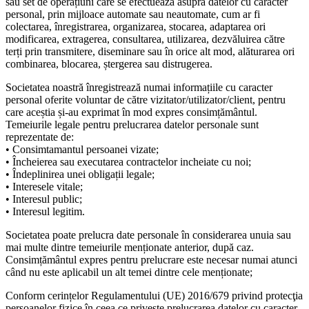
sau set de operațiuni care se efectuează asupra datelor cu caracter
personal, prin mijloace automate sau neautomate, cum ar fi
colectarea, înregistrarea, organizarea, stocarea, adaptarea ori
modificarea, extragerea, consultarea, utilizarea, dezvăluirea către
terți prin transmitere, diseminare sau în orice alt mod, alăturarea ori
combinarea, blocarea, ștergerea sau distrugerea.
Societatea noastră înregistrează numai informațiile cu caracter
personal oferite voluntar de către vizitator/utilizator/client, pentru
care aceștia și-au exprimat în mod expres consimțământul.
Temeiurile legale pentru prelucrarea datelor personale sunt
reprezentate de:
• Consimtamantul persoanei vizate;
• Încheierea sau executarea contractelor incheiate cu noi;
• Îndeplinirea unei obligații legale;
• Interesele vitale;
• Interesul public;
• Interesul legitim.
Societatea poate prelucra date personale în considerarea unuia sau
mai multe dintre temeiurile menționate anterior, după caz.
Consimțământul expres pentru prelucrare este necesar numai atunci
când nu este aplicabil un alt temei dintre cele menționate;
Conform cerințelor Regulamentului (UE) 2016/679 privind protecţia
persoanelor fizice în ceea ce priveşte prelucrarea datelor cu caracter