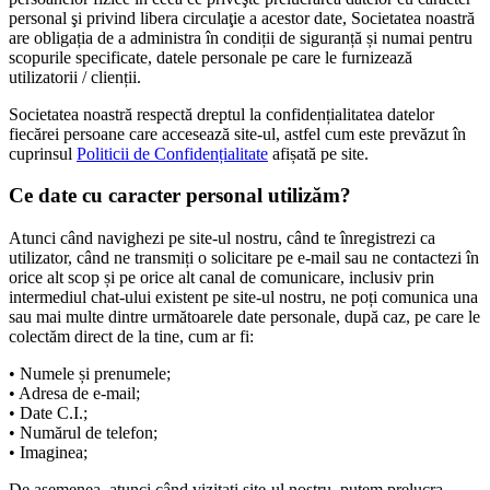
personal şi privind libera circulaţie a acestor date, Societatea noastră
are obligația de a administra în condiții de siguranță și numai pentru
scopurile specificate, datele personale pe care le furnizează
utilizatorii / clienții.
Societatea noastră respectă dreptul la confidențialitatea datelor
fiecărei persoane care accesează site-ul, astfel cum este prevăzut în
cuprinsul
Politicii de Confidențialitate
afișată pe site.
Ce date cu caracter personal utilizăm?
Atunci când navighezi pe site-ul nostru, când te înregistrezi ca
utilizator, când ne transmiți o solicitare pe e-mail sau ne contactezi în
orice alt scop și pe orice alt canal de comunicare, inclusiv prin
intermediul chat-ului existent pe site-ul nostru, ne poți comunica una
sau mai multe dintre următoarele date personale, după caz, pe care le
colectăm direct de la tine, cum ar fi:
• Numele și prenumele;
• Adresa de e-mail;
• Date C.I.;
• Numărul de telefon;
• Imaginea;
De asemenea, atunci când vizitați site-ul nostru, putem prelucra