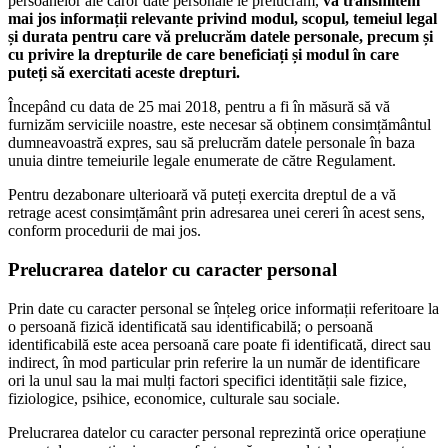
persoanelor ale căror date personale le prelucrăm,
vă transmitem
mai jos informații relevante privind modul, scopul, temeiul legal
și durata pentru care vă prelucrăm datele personale, precum și
cu privire la drepturile de care beneficiați și modul în care
puteți să exercitati aceste drepturi.
Începând cu data de 25 mai 2018, pentru a fi în măsură să vă
furnizăm serviciile noastre, este necesar să obținem consimțământul
dumneavoastră expres, sau să prelucrăm datele personale în baza
unuia dintre temeiurile legale enumerate de către Regulament.
Pentru dezabonare ulterioară vă puteți exercita dreptul de a vă
retrage acest consimțământ prin adresarea unei cereri în acest sens,
conform procedurii de mai jos.
Prelucrarea datelor cu caracter personal
Prin date cu caracter personal se înțeleg orice informații referitoare la
o persoană fizică identificată sau identificabilă; o persoană
identificabilă este acea persoană care poate fi identificată, direct sau
indirect, în mod particular prin referire la un număr de identificare
ori la unul sau la mai mulți factori specifici identității sale fizice,
fiziologice, psihice, economice, culturale sau sociale.
Prelucrarea datelor cu caracter personal reprezintă orice operațiune