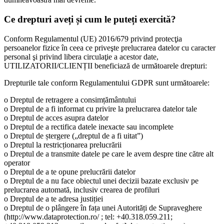
Ce drepturi aveți și cum le puteți exercită?
Conform Regulamentul (UE) 2016/679 privind protecţia
persoanelor fizice în ceea ce priveşte prelucrarea datelor cu caracter
personal şi privind libera circulaţie a acestor date,
UTILIZATORII/CLIENȚII beneficiază de următoarele drepturi:
Drepturile tale conform Regulamentului GDPR sunt următoarele:
o Dreptul de retragere a consimțământului
o Dreptul de a fi informat cu privire la prelucrarea datelor tale
o Dreptul de acces asupra datelor
o Dreptul de a rectifica datele inexacte sau incomplete
o Dreptul de ștergere („dreptul de a fi uitat”)
o Dreptul la restricționarea prelucrării
o Dreptul de a transmite datele pe care le avem despre tine către alt
operator
o Dreptul de a te opune prelucrării datelor
o Dreptul de a nu face obiectul unei decizii bazate exclusiv pe
prelucrarea automată, inclusiv crearea de profiluri
o Dreptul de a te adresa justiției
o Dreptul de o plângere în fața unei Autorități de Supraveghere
(http://www.dataprotection.ro/ ; tel: +40.318.059.211;