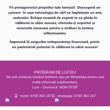
Fii protagonistul propriilor tale fantezii!
Descoperă un
univers în care tehnologia de vârf se împletește cu arta
seducției. Echipa noastră de experți te va ghida în
călătoria ta către succes, oferindu-ți suportul și
resursele necesare pentru a străluci în lumina
reflectoarelor.
Împreună îți asigurăm independența financiară, printr-
un parteneriat puternic în călătoria ta către succes!
PROGRAM DE LUCRU
Ne poți contacta oricând telefonic sau pe WhatsApp pentru mai
multe informații suplimentare.
Luni – Duminică: NON-STOP
mobil: 0740 364 167
whatsapp: 0740 364 167