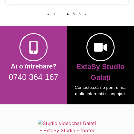
«
1
…
4
5
6
»
Ai o întrebare?
ExtaSy Studio
0740 364 167
Galați
Contactează-ne pentru mai
multe informații si angajari.