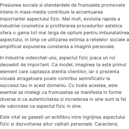
Presiunea sociala si standardele de frumusete promovate
intens in mass-media contribuie la accentuarea
importantei aspectului fizic. Mai mult, evolutia rapida a
industriei cosmetice si proliferarea procedurilor estetice
ofera o gama tot mai larga de optiuni pentru imbunatatirea
aspectului, in timp ce utilizarea extinsa a retelelor sociale a
amplificat expunerea constanta a imaginii personale.
In industria videochat-ului, aspectul fizic joaca un rol
deosebit de important. Ca model, imaginea ta este primul
element care capteaza atentia clientilor, iar o prezenta
vizuala atragatoare poate contribui semnificativ la
succesul tau in acest domeniu. Cu toate acestea, este
esential sa intelegi ca frumusetea se manifesta in forme
diverse si ca autenticitatea si increderea in sine sunt la fel
de valoroase ca aspectul fizic in sine.
Este vital sa gasesti un echilibru intre ingrijirea aspectului
fizic si dezvoltarea altor calitati personale. Caracterul,