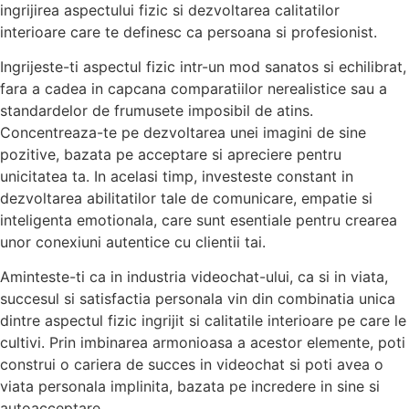
ingrijirea aspectului fizic si dezvoltarea calitatilor
interioare care te definesc ca persoana si profesionist.
Ingrijeste-ti aspectul fizic intr-un mod sanatos si echilibrat,
fara a cadea in capcana comparatiilor nerealistice sau a
standardelor de frumusete imposibil de atins.
Concentreaza-te pe dezvoltarea unei imagini de sine
pozitive, bazata pe acceptare si apreciere pentru
unicitatea ta. In acelasi timp, investeste constant in
dezvoltarea abilitatilor tale de comunicare, empatie si
inteligenta emotionala, care sunt esentiale pentru crearea
unor conexiuni autentice cu clientii tai.
Aminteste-ti ca in industria videochat-ului, ca si in viata,
succesul si satisfactia personala vin din combinatia unica
dintre aspectul fizic ingrijit si calitatile interioare pe care le
cultivi. Prin imbinarea armonioasa a acestor elemente, poti
construi o cariera de succes in videochat si poti avea o
viata personala implinita, bazata pe incredere in sine si
autoacceptare.