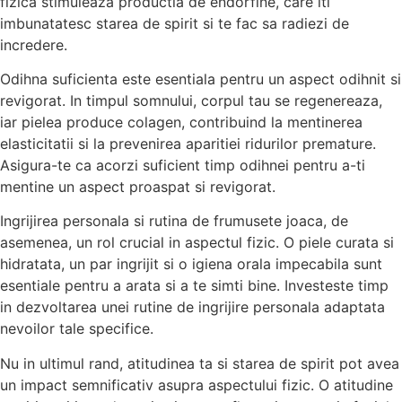
fizica stimuleaza productia de endorfine, care iti
imbunatatesc starea de spirit si te fac sa radiezi de
incredere.
Odihna suficienta este esentiala pentru un aspect odihnit si
revigorat. In timpul somnului, corpul tau se regenereaza,
iar pielea produce colagen, contribuind la mentinerea
elasticitatii si la prevenirea aparitiei ridurilor premature.
Asigura-te ca acorzi suficient timp odihnei pentru a-ti
mentine un aspect proaspat si revigorat.
Ingrijirea personala si rutina de frumusete joaca, de
asemenea, un rol crucial in aspectul fizic. O piele curata si
hidratata, un par ingrijit si o igiena orala impecabila sunt
esentiale pentru a arata si a te simti bine. Investeste timp
in dezvoltarea unei rutine de ingrijire personala adaptata
nevoilor tale specifice.
Nu in ultimul rand, atitudinea ta si starea de spirit pot avea
un impact semnificativ asupra aspectului fizic. O atitudine