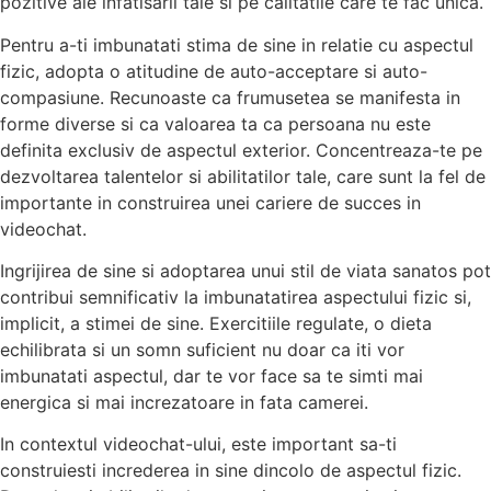
pozitive ale infatisarii tale si pe calitatile care te fac unica.
Pentru a-ti imbunatati stima de sine in relatie cu aspectul
fizic, adopta o atitudine de auto-acceptare si auto-
compasiune. Recunoaste ca frumusetea se manifesta in
forme diverse si ca valoarea ta ca persoana nu este
definita exclusiv de aspectul exterior. Concentreaza-te pe
dezvoltarea talentelor si abilitatilor tale, care sunt la fel de
importante in construirea unei cariere de succes in
videochat.
Ingrijirea de sine si adoptarea unui stil de viata sanatos pot
contribui semnificativ la imbunatatirea aspectului fizic si,
implicit, a stimei de sine. Exercitiile regulate, o dieta
echilibrata si un somn suficient nu doar ca iti vor
imbunatati aspectul, dar te vor face sa te simti mai
energica si mai increzatoare in fata camerei.
In contextul videochat-ului, este important sa-ti
construiesti increderea in sine dincolo de aspectul fizic.