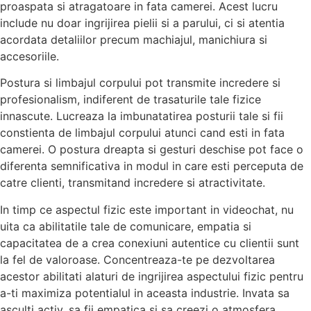
proaspata si atragatoare in fata camerei. Acest lucru
include nu doar ingrijirea pielii si a parului, ci si atentia
acordata detaliilor precum machiajul, manichiura si
accesoriile.
Postura si limbajul corpului pot transmite incredere si
profesionalism, indiferent de trasaturile tale fizice
innascute. Lucreaza la imbunatatirea posturii tale si fii
constienta de limbajul corpului atunci cand esti in fata
camerei. O postura dreapta si gesturi deschise pot face o
diferenta semnificativa in modul in care esti perceputa de
catre clienti, transmitand incredere si atractivitate.
In timp ce aspectul fizic este important in videochat, nu
uita ca abilitatile tale de comunicare, empatia si
capacitatea de a crea conexiuni autentice cu clientii sunt
la fel de valoroase. Concentreaza-te pe dezvoltarea
acestor abilitati alaturi de ingrijirea aspectului fizic pentru
a-ti maximiza potentialul in aceasta industrie. Invata sa
asculti activ, sa fii empatica si sa creezi o atmosfera